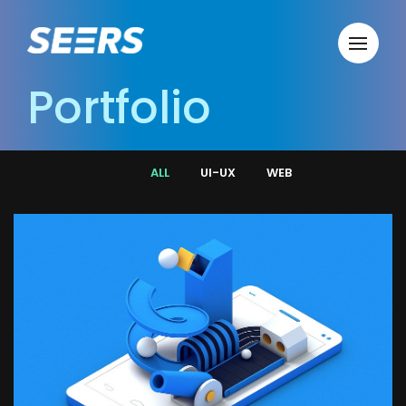
Portfolio
ALL
UI-UX
WEB